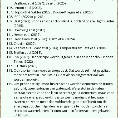
Drijfhout et al (2024);
Basilio
(2025).
Lenton et al (2023).
Hopcroft & Valdes (2022); Duque-Villegas et al (2022).
IPCC (2022b), p. 263.
Besl (2022). Voor een videoclip: NASA, Goddard Space Flight Center
(2015).
Breitburg et al (2018).
Heron et al (2017).
Hennekam et al (2020) ; Barth et al (2024).
Chuvilin (2022).
Zeeniveaus: Grant et al (2014). Temperaturen: Petit et al (2001).
Steffen et al (2018).
ESA (2022). Het principe wordt uitgebeeld in een videoclip: Financial
Times (2022).
REDstack (2020).
Ook thorium kan worden toegepast. Dat wordt zelf niet gesplitst
maar omgezet in uranium-233, dat als spijtingsmateriaal kan
worden gebruikt.
Om precies te zijn: voor fusiereacties worden deuterium en tritium
gebruikt, twee isotopen van waterstof. Waterstof in de natuur
bestaat slechts voor een klein percentage uit deuterium, maar voor
een grote energieopwekking is zo weinig nodig, dat het water in
rivieren en zeeën meer dan voldoende grondstof biedt om de
energieproductie miljarden jaren gaande te houden zonder een
risico op watertekorten. Tritium wordt in fusiereactoren gekweekt
uit lithium.