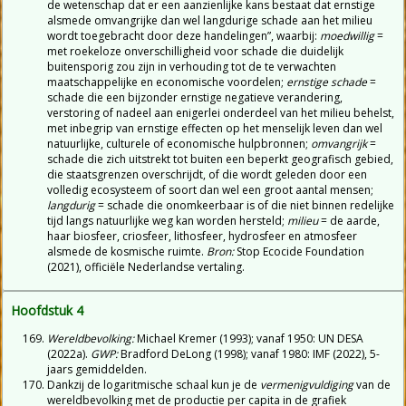
de wetenschap dat er een aanzienlijke kans bestaat dat ernstige
alsmede omvangrijke dan wel langdurige schade aan het milieu
wordt toegebracht door deze handelingen”, waarbij:
moedwillig
=
met roekeloze onverschilligheid voor schade die duidelijk
buitensporig zou zijn in verhouding tot de te verwachten
maatschappelijke en economische voordelen;
ernstige schade
=
schade die een bijzonder ernstige negatieve verandering,
verstoring of nadeel aan enigerlei onderdeel van het milieu behelst,
met inbegrip van ernstige effecten op het menselijk leven dan wel
natuurlijke, culturele of economische hulpbronnen;
omvangrijk
=
schade die zich uitstrekt tot buiten een beperkt geografisch gebied,
die staatsgrenzen overschrijdt, of die wordt geleden door een
volledig ecosysteem of soort dan wel een groot aantal mensen;
langdurig
= schade die onomkeerbaar is of die niet binnen redelijke
tijd langs natuurlijke weg kan worden hersteld;
milieu
= de aarde,
haar biosfeer, criosfeer, lithosfeer, hydrosfeer en atmosfeer
alsmede de kosmische ruimte.
Bron:
Stop Ecocide Foundation
(2021), officiële Nederlandse vertaling.
Hoofdstuk 4
Wereldbevolking:
Michael Kremer (1993); vanaf 1950: UN DESA
(2022a).
GWP:
Bradford DeLong (1998); vanaf 1980: IMF (2022), 5-
jaars gemiddelden.
Dankzij de logaritmische schaal kun je de
vermenigvuldiging
van de
wereldbevolking met de productie per capita in de grafiek