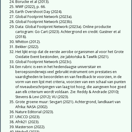
Borucke et al (2013).
WWF (2022), p. 66.
Earth Overshoot Day (2024).
Global Footprint Network (2023a).
Global Footprint Network (2023b).
Data: Global Footprint Network (2023a). Online productie
cartogram: Go Cart (2023). Achtergrond en credit: Gastner et al
(2018).
Whitton (2012).
Bekker (2022).
Het lijkt erop dat de eerste aerobe organismen al voor het Grote
Oxidatie Event bestonden, zie Jabłońska & Tawfik (2021).
Global Footprint Network (2023c).
Een rubric is een in het hedendaagse universitair en
beroepsonderwijs veel gebruikt instrument om prestaties en
vaardigheden te beoordelen en van feedback te voorzien, in de
vorm van een lijst met criteria, voorzien van een schaal van punten
of niveaubeschrijvingen van laag tot hoog, die aangeven hoe goed
aan elk criterium wordt voldaan. Zie: Reddy & Andrade (2010);
Stevens & Levi (2012); VU (2023).
Grote groene muur: Sevgart (2021). Achtergrond, landkaart van
Afrika: NASA (2002).
Nature Editorial (2023).
UNCCD (2023).
Afrik21 (2023).
Masterson (2022).
Mitchell (2023).