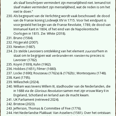
als slaaf beschrijven vermindert zijn menselijkheid niet. Iemand tot
slaaf maken vermindert zijn menselijkheid, wat de reden is om het
niet te doen.”
Als beginpunt van de Verlichting wordt vaak beschouwd: de dood
van de Franse koning Lodewijk XIV in 1715. Voor het eindpunt is
voorgesteld het begin van de Franse Revolutie, 1789, de dood van
Immanuel Kant in 1804, of het eind van de Napoleontische
Oorlogen in 1815. Zie: White (2018).
Bruno (1584).
Fitzgerald (2007).
Newton (1687).
Zo stelde Lavoisiers ontdekking van het element
zuurstof
hem in
staat om te begrijpen wat
verbranden
en
roesten
nu precies is:
Lavoisier (1782).
Koyré (1939), Kuhn (1962).
Hobbes (1651), Filmer (1680).
Locke (1690); Rousseau (1762a) & (1762b) ; Montesquieu (1748).
Kant (1795).
Willaschek (2024).
William was tevens Willem III, stadhouder van de Nederlanden, die
in 1688 via de
Glorious Revolution
samen met zijn vrouw Mary II in
Engeland, Schotland en Ierland aan de macht kwam.
UK Parliament (retrieved 2024).
Bristow (2023).
Jefferson, Thomas & Committee of Five (1776).
Het Nederlandse Plakkaat: Van Asseliers (1581). Over het ontstaan: