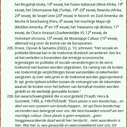
e
e
het Mogulrijk (India, 19
eeuw), het Fulani-Sultanaat (West-Afrika, 19
e
e
eeuw), het Ottomaanse Rijk (Turkije, 19
–20
eeuw), Rwanda (Afrika,
e
e
20
eeuw), de Sovjet Unie (20
eeuw). In Noord- en Zuid-Amerika: de
e
Moche IV beschaving (Peru, 6
eeuw), het machtige Maya-rijk
e
e
e
(Midden-Amerika, 9
en 10
eeuw), het Tiwanamu-rijk (Bolivia, 11
e
eeuw), de Chaco Anasazi (Zuidwestelijke VS, 12
eeuw), de
e
e
Hohokam (Arizona, 15
eeuw), de Mississippi Cultuur (15
eeuw),
allemaal nog voor de komst van de Europeanen.
Drace, Ojovan & Samanta (2022), p. 10, schreven: “Het sociale en
politieke klimaat kan in de toekomst drastisch veranderen. Een les
uit het verleden is bovendien dat ernstige economische
tegenslagen en politieke of sociale veranderingen in de verre
toekomst niet kunnen worden uitgesloten. De raming van de kosten
van toekomstige verplichtingen bevat aanzienlijke onzekerheden
aangezien zij over vele jaren in de toekomst worden geprojecteerd.
Er zijn grote tijdsverschillen tussen de ontvangst van de inkomsten
waaruit de kosten voor het beheer van kernafval moeten worden
gedekt en de werkelijk gemaakte kosten.”
Een waarschuwingstekst die is voorgesteld (Trauth, Hera &
Guzowsti, 1993, p. F49-F50) luidt:
“Deze plaats is een boodschap... en
deel van een systeem van boodschappen... let op! Deze boodschap
verzenden was belangrijk voor ons. We beschouwden onszelf als een
machtige cultuur. Deze plaats is geen ereplaats... geen
hooggewaardeerde daad wordt hier herdacht... niets waardevols is
hier. Wat hier is, was gevaarlijk en weerzinwekkend voor ons. Dit