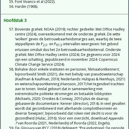
Font Vivanco et al (2022).
Hardin (1968).
Hoofdstuk 3
Bovenste grafiek: NOAA (2019); rechter gedeelte: Met Office Hadley
centre (2024), overeenkomend met de onderste grafiek. De witte
‘wolken’ geven de betrouwbaarheidsmarges aan, waarbij de twee
stippellijnen de P
- en P
-intervallen weergeven: het gebied
2,5
97,5
ertussen omsluit dus het 2σ betrouwbaarheidsinterval. Onderste
grafiek: Met Office Hadley centre (2024). De gegevens voor 2024
zijn een schatting, gepubliceerd in november 2024: Copernicus
Climate Change Service (2024).
Behalve door enkele instituten en personen, ‘klimaatontkenners’,
bijvoorbeeld Smith (2021), die met behulp van pseudowetenschap
(Kaufman & Kaufman, 2018; Nederlands: Hulspas & Nienhuys, 2021)
en wetenschapsontkenning (Hansson, 2017) het tegendeel trachten
aan te tonen. Veelal gebeurt dat in samenwerking met
extremistische politieke stromingen en betaalde lobbyisten
(Michaels, 2020; Oreskes & Conway, 2010 plus de daarop
gebaseerde documentaire: Kenner (director), 2014). In veel gevallen
wordt dat gecombineerd met allerhande complottheorieën en
diverse ‘bewijzen’, bijvoorbeeld dat roken niet slecht is voor de
gezondheid (Hulac, 2016). Voor een overzicht, download
Appendix
7
van Roorda (2021, Nederlands) of Roorda (2022, Engels).
De
Glossary
van IPCC (2018) definieert: “Pre-industrieel: De periode