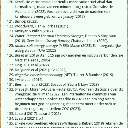
Kernfusie veroorzaakt aanzienlijk meer radioactief afval dan
kernsplitsing, maar van een minder hoog risico: Gonzalez de
Vicente et al (2022). Voor een overzicht van de nadelen van
kernfusie als energiebron, zie Jassby (2017).
Bishop (2022).
Woodward, Han & Forbes (2021).
Amiryar & Pullen (2017).
Water:
Pumped Thermal Electricity Storage
, Benato & Stoppato
(2018). Gewichten:
Gravity Battery
, Chaturvedi et al (2020).
Molten salt energy storage
(MSES). Mazur (2023). Een toegankelijke
uitleg staat in TU/e (2022).
Bui et al (2018). Aan CCS zijn ook nadelen en risico’s verbonden: zie
Metz et al (eds., 2005).
King, A.D. et al (2022).
McQueen et al (2021); IEA (2022).
Negative emission technology
(NET). Tanzer & Ramírez (2019).
Irvine et al (2016).
Biermann et al (2022); Sovacool, Baum & Low (2023).
Shayegh, Moreno-Cruz & Heutel (2015). Voor een discussie over dit
vraagstuk, zie Milman (2022). Een internationale commissie van
wetenschappers en politici raadde in 2023 aan om nog niet te
beginnen met geo-engineering, maar eerst meer onderzoek te
doen en regels op te stellen: COC (2023).
Lazard (2017), Lazard (2021).
Lazard (2021), p.1.
Enkele voorbeelden: Aldersey-Williams & Rubert (2019) rekenen de