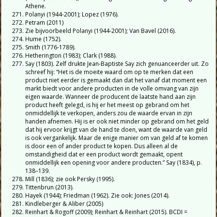
Athene.
Polanyi (1944-2001); Lopez (1976).
Petram (2011)
Zie bijvoorbeeld Polanyi (1944-2001); Van Bavel (2016).
Hume (1752).
Smith (1776-1789).
Hetherington (1983); Clark (1988).
Say (1803). Zelf drukte Jean-Baptiste Say zich genuanceerder uit. Zo
schreef hij: “Het is de moeite waard om op te merken dat een
product niet eerder is gemaakt dan dat het vanaf dat moment een
markt biedt voor andere producten in de volle omvang van zijn
eigen waarde. Wanneer de producent de laatste hand aan zijn
product heeft gelegd, is hij er het meest op gebrand om het
onmiddellijk te verkopen, anders zou de waarde ervan in zijn
handen afnemen. Hij is er ook niet minder op gebrand om het geld
dat hij ervoor krijgt van de hand te doen, want de waarde van geld
is ook vergankelijk. Maar de enige manier om van geld af te komen
is door een of ander product te kopen. Dus alleen al de
omstandigheid dat er een product wordt gemaakt, opent
onmiddellijk een opening voor andere producten.” Say (1834), p.
138–139.
Mill (1836); zie ook Persky (1995).
Tittenbrun (2013).
Hayek (1944); Friedman (1962). Zie ook: Jones (2014).
Kindleberger & Aliber (2005)
Reinhart & Rogoff (2009); Reinhart & Reinhart (2015). BCDI =