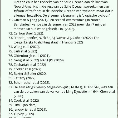
Oceaan en in het gedeelte van de Stille Oceaan aan de kant van
Noord-Amerika. In de rest van de Stille Oceaan spreekt men van
‘tyfoon’ of ‘taifoen’, in de Indische Oceaan van ‘cycloon’, maar dat is
allemaal hetzelfde. De algemene benaming is ‘tropische cycloon’.
Guzman & Jiang (2021). Een record-overstroming in Noord-
Bangladesh verjoeg in de zomer van 2022 meer dan 7 miljoen
mensen uit hun woongebied: IFRC (2022).
Carbon Brief (2022).
Francis, Jennifer, N. Skific, S.J. Vavrus & J. Cohen (2022). Een
toegankelijke toelichting staat in Francis (2022).
Wang et al (2020).
Saifi et al (2022).
Oldenborgh et al (2021).
Geng et al (2022); NASA JPL (2024).
Zachariah et al (2022).
Croker et al (2022).
Baxter & Butler (2020).
Rafferty (2022).
Schumacher et al (2022).
De
Late Ming Dynasty Mega-drought
(LMDMD), 1637-1643, was een
van de oorzaken van de val van de Ming Dynastie in 1644. Chen et al
(2020).
Cook et al (2022).
FIRMS (no date).
Jenouvrier et al (2021).
Turvey (2009).