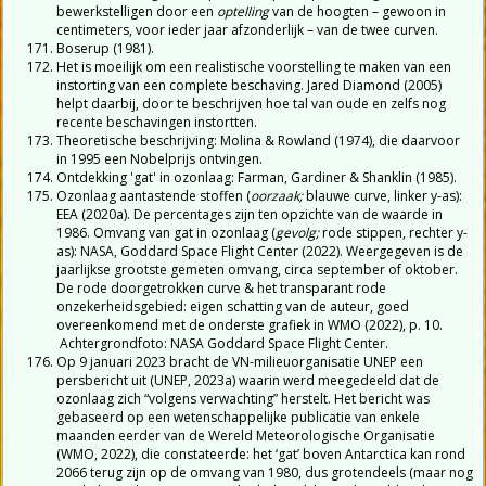
bewerkstelligen door een
optelling
van de hoogten – gewoon in
centimeters, voor ieder jaar afzonderlijk – van de twee curven.
Boserup (1981).
Het is moeilijk om een realistische voorstelling te maken van een
instorting van een complete beschaving. Jared Diamond (2005)
helpt daarbij, door te beschrijven hoe tal van oude en zelfs nog
recente beschavingen instortten.
Theoretische beschrijving: Molina & Rowland (1974), die daarvoor
in 1995 een Nobelprijs ontvingen.
Ontdekking 'gat' in ozonlaag: Farman, Gardiner & Shanklin (1985).
Ozonlaag aantastende stoffen (
oorzaak;
blauwe curve, linker y-as):
EEA (2020a). De percentages zijn ten opzichte van de waarde in
1986. Omvang van gat in ozonlaag (
gevolg;
rode stippen, rechter y-
as): NASA, Goddard Space Flight Center (2022). Weergegeven is de
jaarlijkse grootste gemeten omvang, circa september of oktober.
De rode doorgetrokken curve & het transparant rode
onzekerheidsgebied: eigen schatting van de auteur, goed
overeenkomend met de onderste grafiek in WMO (2022), p. 10.
Achtergrondfoto: NASA Goddard Space Flight Center.
Op 9 januari 2023 bracht de VN-milieuorganisatie UNEP een
persbericht uit (UNEP, 2023a) waarin werd meegedeeld dat de
ozonlaag zich “volgens verwachting” herstelt. Het bericht was
gebaseerd op een wetenschappelijke publicatie van enkele
maanden eerder van de Wereld Meteorologische Organisatie
(WMO, 2022), die constateerde: het ‘gat’ boven Antarctica kan rond
2066 terug zijn op de omvang van 1980, dus grotendeels (maar nog