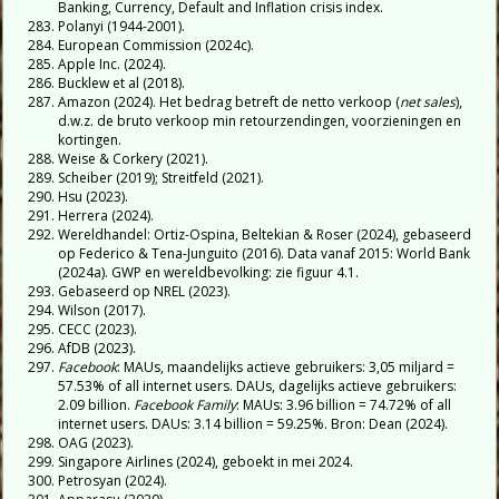
Banking, Currency, Default and Inflation crisis index.
Polanyi (1944-2001).
European Commission (2024c).
Apple Inc. (2024).
Bucklew et al (2018).
Amazon (2024). Het bedrag betreft de netto verkoop (
net sales
),
d.w.z. de bruto verkoop min retourzendingen, voorzieningen en
kortingen.
Weise & Corkery (2021).
Scheiber (2019); Streitfeld (2021).
Hsu (2023).
Herrera (2024).
Wereldhandel: Ortiz-Ospina, Beltekian & Roser (2024), gebaseerd
op Federico & Tena-Junguito (2016). Data vanaf 2015: World Bank
(2024a). GWP en wereldbevolking: zie figuur 4.1.
Gebaseerd op NREL (2023).
Wilson (2017).
CECC (2023).
AfDB (2023).
Facebook
: MAUs, maandelijks actieve gebruikers: 3,05 miljard =
57.53% of all internet users. DAUs, dagelijks actieve gebruikers:
2.09 billion.
Facebook Family
: MAUs: 3.96 billion = 74.72% of all
internet users. DAUs: 3.14 billion = 59.25%. Bron: Dean (2024).
OAG (2023).
Singapore Airlines (2024), geboekt in mei 2024.
Petrosyan (2024).