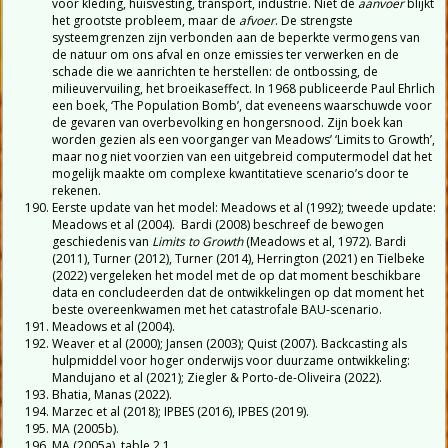
voor kleding, huisvesting, transport, industrie. Niet de
aanvoer
blijkt
het grootste probleem, maar de
afvoer
. De strengste
systeemgrenzen zijn verbonden aan de beperkte vermogens van
de natuur om ons afval en onze emissies ter verwerken en de
schade die we aanrichten te herstellen: de ontbossing, de
milieuvervuiling, het broeikaseffect. In 1968 publiceerde Paul Ehrlich
een boek, ‘The Population Bomb’, dat eveneens waarschuwde voor
de gevaren van overbevolking en hongersnood. Zijn boek kan
worden gezien als een voorganger van Meadows’ ‘Limits to Growth’,
maar nog niet voorzien van een uitgebreid computermodel dat het
mogelijk maakte om complexe kwantitatieve scenario’s door te
rekenen.
Eerste update van het model: Meadows et al (1992); tweede update:
Meadows et al (2004). Bardi (2008) beschreef de bewogen
geschiedenis van
Limits to Growth
(Meadows et al, 1972). Bardi
(2011), Turner (2012), Turner (2014), Herrington (2021) en Tielbeke
(2022) vergeleken het model met de op dat moment beschikbare
data en concludeerden dat de ontwikkelingen op dat moment het
beste overeenkwamen met het catastrofale BAU-scenario.
Meadows et al (2004).
Weaver et al (2000); Jansen (2003); Quist (2007). Backcasting als
hulpmiddel voor hoger onderwijs voor duurzame ontwikkeling:
Mandujano et al (2021); Ziegler & Porto-de-Oliveira (2022).
Bhatia, Manas (2022).
Marzec et al (2018); IPBES (2016), IPBES (2019).
MA (2005b).
MA (2005a), table 2.1.