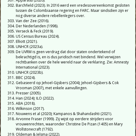
Apparasu (2020).
Barchfield (2023). In 2016 werd een vredesovereenkomst gesloten
tussen de Colombiaanse regering en FARC. Maar sindsdien zijn er
nog diverse andere rebellenlegers over.
Van der Zee (2016).
Der Nederlanden (1998).
Verseck & Feck (2019).
US Census Bureau (2024).
Elliott (2021).
UNHCR (2023a).
De UVRM is geen verdrag dat door staten ondertekend of
bekrachtigd is, en is dus juridisch niet bindend. Wel verwijzen
rechtbanken over de hele wereld naar de verklaring. Zie: Amnesty
International (2023).
UNHCR (2023b).
BBC (2024).
Gebaseerd op Jehoel-Gijsbers (2004); Jehoel-Gijsbers & Cok
Vrooman (2007), met enkele aanvullingen.
Presser (2005).
Han (2024); ILO (2022).
ABA (2018).
Wilkinson (2017).
Nouwens et al (2020); Kampanos & Shahandashti (2021).
Arvonne Fraser (1999). Zij wijst op eerdere strijders voor
vrouwenrechten, waaronder Christine De Pizan (1405) en Mary
Wollstonecraft (1792).
Oldeman & Jelsma (2022).