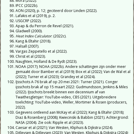
Mora (2022).
IPCC (2022b).
AON (2020), p. 12; geciteerd door Linden (2022).
Lafakis et al (2019), p. 2.
USGCRP (2022).
Apap & du Perron de Revel (2021).
Gladwell (2000).
Heat Index Calculator
: (2022c).
Kang & Eltahir (2018).
Halsall (2007).
Vargas Zeppetello et al (2022).
Christ et al (2023).
Naughten, Holland & De Rydt (2023).
NOAA (2017); NOAA (2022b). Andere schattingen zijn onder meer
gemaakt door Bamber et al (2019); Box et al (2022); Van de Wal et al
(2022); Turner et al (2023); Grandey et al (2024).
IJsschots A-76 brak af op 20 mei 2021: Turner (2021). Conger
ijsschots brak af op 15 maart 2022: Gudmundsson, Jenkins & Miles
(2022). IJsschots breekt binnen een decennium af van
Twaithesgletsjer: YouTube-video, CBS (2021). Uitgebreidere
toelichting: YouTube-video, Weller, Mortimer & Rosen (producers,
2022).
Gegevens ontleend aan McKay et al (2022); Kang & Eltahir (2018);
Diaz & Rosenberg (2008); Kwiecinski & Babbin (2021). Achtergrond:
NASA (2004). Zie ook: Ripple et al (2023).
Caesar et al (2021); Van Westen, Kliphuis & Dijkstra (2024).
Ditlevsen & Ditlevsen (2023); Van Westen, Kliphuis & Dijkstra (2024);