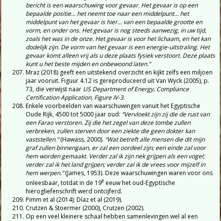
bericht is een waarschuwing voor gevaar. Het gevaar is op een
bepaalde positie... het neemt toe naar een middelpunt... het
middelpunt van het gevaar is hier... van een bepaalde grootte en
vorm, en onder ons. Het gevaar is nog steeds aanwezig, in uw tijd,
zoals het was in de onze. Het gevaar is voor het lichaam, en het kan
dodelijk zijn. De vorm van het gevaar is een energie-uitstraling. Het
gevaar komt alleen vrij als u deze plaats fysiek verstoort. Deze plaats
kunt u het beste mijden en onbewoond laten.”
Mraz (2018) geeft een uitstekend overzicht en kijkt zelfs een miljoen
jaar vooruit. Figuur 4.12 is gereproduceerd uit Van Wyck (2005), p.
73, die verwijst naar
US Department of Energy, Compliance
Certification Application, Figure IV-3
.
Enkele voorbeelden van waarschuwingen vanuit het Egyptische
Oude Rijk, 4500 tot 5000 jaar oud:
“Vervloekt zijn zij die de rust van
een Farao verstoren. Zij die het zegel van deze tombe zullen
verbreken, zullen sterven door een ziekte die geen dokter kan
vaststellen.”
(Hawass, 2000).
“Wat betreft alle mensen die dit mijn
graf zullen binnengaan, er zal een oordeel zijn; een einde zal voor
hem worden gemaakt. Verder zal ik zijn nek grijpen als een vogel;
verder zal ik het land grijpen; verder zal ik de vrees voor mijzelf in
hem werpen.”
(James, 1953). Deze waarschuwingen waren voor ons
e
onleesbaar, totdat in de 19
eeuw het oud-Egyptische
hiërogliefenschrift werd ontcijferd.
Pimm et al (2014); Díaz et al (2019).
Crutzen & Stoermer (2000), Crutzen (2002).
Op een veel kleinere schaal hebben samenlevingen wel al een