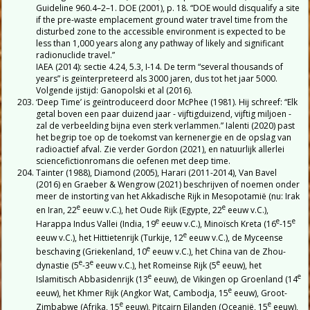
Guideline 960.4–2–1. DOE (2001), p. 18. “DOE would disqualify a site
if the pre-waste emplacement ground water travel time from the
disturbed zone to the accessible environment is expected to be
less than 1,000 years along any pathway of likely and significant
radionuclide travel.”
IAEA (2014): sectie 4.24, 5.3, I-14. De term “several thousands of
years” is geïnterpreteerd als 3000 jaren, dus tot het jaar 5000.
Volgende ijstijd: Ganopolski et al (2016).
‘Deep Time’ is geïntroduceerd door McPhee (1981). Hij schreef: “Elk
getal boven een paar duizend jaar - vijftigduizend, vijftig miljoen -
zal de verbeelding bijna even sterk verlammen.” Ialenti (2020) past
het begrip toe op de toekomst van kernenergie en de opslag van
radioactief afval. Zie verder Gordon (2021), en natuurlijk allerlei
sciencefictionromans die oefenen met deep time.
Tainter (1988), Diamond (2005), Harari (2011-2014), Van Bavel
(2016) en Graeber & Wengrow (2021) beschrijven of noemen onder
meer de instorting van het Akkadische Rijk in Mesopotamië (nu: Irak
e
e
en Iran, 22
eeuw v.C.), het Oude Rijk (Egypte, 22
eeuw v.C.),
e
e
e
Harappa Indus Vallei (India, 19
eeuw v.C.), Minoïsch Kreta (16
-15
e
eeuw v.C.), het Hittietenrijk (Turkije, 12
eeuw v.C.), de Myceense
e
beschaving (Griekenland, 10
eeuw v.C.), het China van de Zhou-
e
e
e
dynastie (5
-3
eeuw v.C.), het Romeinse Rijk (5
eeuw), het
e
e
Islamitisch Abbasidenrijk (13
eeuw), de Vikingen op Groenland (14
e
eeuw), het Khmer Rijk (Angkor Wat, Cambodja, 15
eeuw), Groot-
e
e
Zimbabwe (Afrika, 15
eeuw), Pitcairn Eilanden (Oceanië, 15
eeuw),