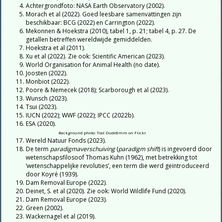
Achtergrondfoto: NASA Earth Observatory (2002).
Morach et al (2022). Goed leesbare samenvattingen zijn
beschikbaar: BCG (2022) en Carrington (2022).
Mekonnen & Hoekstra (2010), tabel 1, p. 21; tabel 4, p. 27. De
getallen betreffen wereldwijde gemiddelden.
Hoekstra et al (2011).
Xu et al (2022). Zie ook: Scientific American (2023).
World Organisation for Animal Health (no date).
Joosten (2022).
Monbiot (2022).
Poore & Nemecek (2018); Scarborough et al (2023).
Wunsch (2023).
Tsui (2023).
IUCN (2022); WWF (2022); IPCC (2022b).
ESA (2020).
Background photo: Tool Dude8mm on Flickr
Wereld Natuur Fonds (2023).
De term
paradigmaverschuiving
(
paradigm shift
) is ingevoerd door
wetenschapsfilosoof Thomas Kuhn (1962), met betrekking tot
‘wetenschappelijke revoluties’, een term die werd geïntroduceerd
door Koyré (1939).
Dam Removal Europe (2022).
Deinet, S. et al (2020). Zie ook: World Wildlife Fund (2020).
Dam Removal Europe (2023).
Green (2002).
Wackernagel et al (2019).