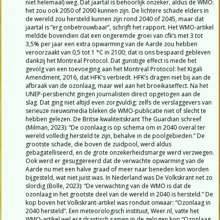
niet helemaal) weg. Dat jaartal is behoorlijk onzeker, aldus de WMO:
het zou ook 2050 of 2090 kunnen zijn. De lichtere schade elders in
de wereld zou hersteld kunnen zijn rond 2040 of 2045, maar dat
jaartal is “erg onbetrouwbaar”, schrijft het rapport. Het WMO-artikel
meldde bovendien dat een ongeremde groei van cfk’s met 3 tot
3,5% per jaar een extra opwarming van de Aarde zou hebben
veroorzaakt van 0,5 tot 1 °C in 2100; dat is ons bespaard gebleven
dankzij het Montreal Protocol. Dat gunstige effect is mede het
gevolg van een toevoeging aan het Montreal Protocol: het Kigali
Amendment, 2016, dat HFK's verbiedt. HFK’s dragen niet bij aan de
afbraak van de ozonlaag, maar wel aan het broeikaseffect. Na het
UNEP-persbericht gingen journalisten direct opgetogen aan de
slag. Dat ging niet altijd even zorgvuldig; zelfs de verslaggevers van
serieuze nieuwsmedia bleken de WMO-publicatie niet of slecht te
hebben gelezen. De Britse kwaliteitskrant The Guardian schreef
(Milman, 2023): “De ozonlaag is op schema om in 2040 overal ter
wereld volledig hersteld te zijn, behalve in de poolgebieden.” De
grootste schade, die boven de zuidpool, werd aldus
gebagatelliseerd, en de grote onzekerheidsmarge werd verzwegen.
Ook werd er gesuggereerd dat de verwachte opwarming van de
Aarde nu met een halve graad of meer naar beneden kon worden
bijgesteld, wat niet juist was. In Nederland was De Volkskrant net zo
slordig (Bolle, 2023): “De verwachting van de WMO is dat de
ozonlaag in het grootste deel van de wereld in 2040 is hersteld.” De
kop boven het Volkskrant-artikel was ronduit onwaar: “Ozonlaag in
2040 hersteld”. Een meteorologisch instituut, Weer.nl, vatte het
WMO-artikel wel erg drastisch samen in de gelogen kop “Ozonlaag