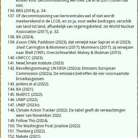
kosten voor decommissioning wel mee. Lai et al (2017) doen dat
niet.
BEIS (2018), p. 34.
Of decommissioning van kerncentrales wel of niet wordt
meeberekend in de LCOE, en zo ja, voor welke bedragen, verschilt
van land tot land, afhankelijk van regeringsbeleid: zie World Nuclear
Association (2017), p. 32.
IEA (2024).
Exxon:
CNN, Paddison (2023), dat verwijst naar Supran et al (2023).
Shell:
Carrington & Mommers (2017); Mommers (2017); zij verwijzen
naar Shell (1991). Overzichtsartikel: Mulvey & Shulman (2015).
UNFCCC (2023).
NewClimate Institute (2023).
Bevolkingsomvang: UN DESA (2022a). Emissies: European
Commission (2022a). De emissies betreffen de vier voornaamste
broeikasgassen.
Jenkins et al (2022).
IEA (2021).
MoEFCC (2022).
UNEP (2022).
UNEP (2023c).
Climate Action Tracker (2022). De tabel geeft de verwachtingen
weer van November 2022.
Follow This (2024).
The Washington Post: Joselow (2022).
Thunberg (2022).
Nakate (2021).