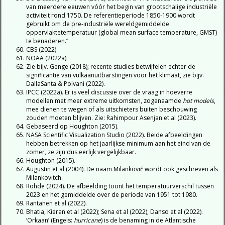
van meerdere eeuwen vóór het begin van grootschalige industriële
activiteit rond 1750. De referentieperiode 1850-1900 wordt
gebruikt om de pre-industriële wereldgemiddelde
oppervlaktetemperatuur (global mean surface temperature, GMST)
te benaderen.”
CBS (2022).
NOAA (2022a).
Zie bijv. Genge (2018); recente studies betwijfelen echter de
significantie van vulkaanuitbarstingen voor het klimaat, zie bijv.
DallaSanta & Polvani (2022).
IPCC (2022a). Er is veel discussie over de vraag in hoeverre
modellen met meer extreme uitkomsten, zogenaamde
hot models
,
mee dienen te wegen of als uitschieters buiten beschouwing
zouden moeten blijven. Zie: Rahimpour Asenjan et al (2023).
Gebaseerd op Houghton (2015).
NASA Scientific Visualization Studio (2022). Beide afbeeldingen
hebben betrekken op het jaarlijkse minimum aan het eind van de
zomer, ze zijn dus eerlijk vergelijkbaar.
Houghton (2015).
Augustin et al (2004). De naam Milanković wordt ook geschreven als
Milankovitch.
Rohde (2024). De afbeelding toont het temperatuurverschil tussen
2023 en het gemiddelde over de periode van 1951 tot 1980.
Rantanen et al (2022).
Bhatia, Kieran et al (2022); Sena et al (2022); Danso et al (2022).
‘Orkaan’ (Engels:
hurricane
) is de benaming in de Atlantische