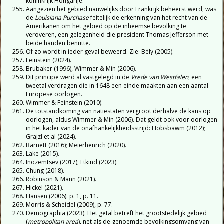
koninkrijk Hongarije.
Aangezien het gebied nauwelijks door Frankrijk beheerst werd, was
de
Louisiana Purchase
feitelijk de erkenning van het recht van de
Amerikanen om het gebied op de inheemse bevolking te
veroveren, een gelegenheid die president Thomas Jefferson met
beide handen benutte.
Of zo wordt in ieder geval beweerd. Zie: Bély (2005).
Feinstein (2024).
Brubaker (1996), Wimmer & Min (2006).
Dit principe werd al vastgelegd in de
Vrede van Westfalen
, een
tweetal verdragen die in 1648 een einde maakten aan een aantal
Europese oorlogen.
Wimmer & Feinstein (2010).
De totstandkoming van natiestaten vergroot derhalve de kans op
oorlogen, aldus Wimmer & Min (2006). Dat geldt ook voor oorlogen
in het kader van de onafhankelijkheidsstrijd: Hobsbawm (2012);
Grajzl et al (2024).
Barnett (2016); Meierhenrich (2020).
Lake (2015).
Inozemtsev (2017); Etkind (2023).
Chung (2018).
Robinson & Mann (2021).
Hickel (2021).
Hansen (2006): p. 1, p. 11.
Morris & Scheidel (2009), p. 77.
Demographia (2023). Het getal betreft het grootstedelijk gebied
(
metropolitan area
), net als de genoemde bevolkingsomvang van