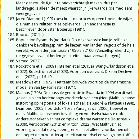
Maar dat zou de figuur te onoverzichtelijk maken, dus per
land/regio is alleen de meest waarschijnlijke waarde (de mediaan)
weergegeven.
Jared Diamond (1997) beschrijft dit proces op een boeiende wijze,
die hem een Pulitzer Prize opleverde. Een andere visie is
beschreven door Ester Boserup (1981).
Roorda (2011a).
Population Pyramids (no date). Op deze website kun je zelf elke
denkbare bevolkingspiramide kiezen: van landen, regio’s of de hele
wereld, voor ieder jaar tussen 1950 en 2100. (Vanzelfsprekend zijn
de gegevens vanaf heden geen feiten maar verwachtingen.)
Versed (2022).
Rockström et al (2009a); Steffen et al (2015a); Wang-Erlandsson et al
(2022); Rockström et al (2023). Voor een overzicht: Dixson-Declève
et al (2022), p. 16-19.
Meadows et al (1972). Het team bouwde voort op de dynamische
modellen van Jay Forrester (1971).
Malthus (1798). De massale genocide in Rwanda in 1994 wordt wel
gezien als een hedendaags voorbeeld van een (Neo-)Malthusiaanse
instorting op regionale of lokale schaal, zie André & Platteau (1998),
Diamond (2005, hoofdstuk 10) en Yanagizawa (2006), hoewel er
naast Malthusiaanse overbevolking en voedselschaarste ook
andere oorzaken van het complexe drama waren: zie Boudreaux
(2009), Verpoorten (2012) en Mitton (2022). Wat Malthus niet
voorzag, was dat de systeemgrenzen niet alleen voortkomen uit
een beperkte productiecapaciteit van voedsel en van grondstoffen