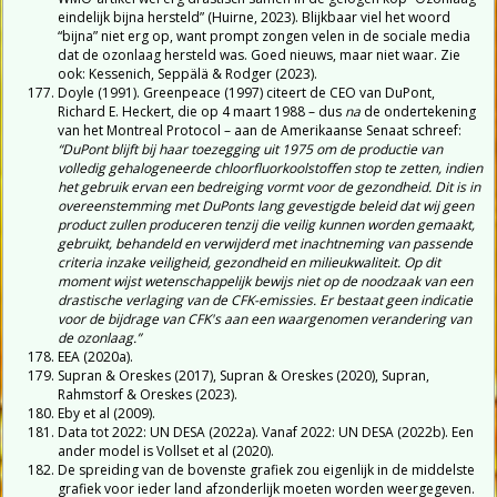
eindelijk bijna hersteld” (Huirne, 2023). Blijkbaar viel het woord
“bijna” niet erg op, want prompt zongen velen in de sociale media
dat de ozonlaag hersteld was. Goed nieuws, maar niet waar. Zie
ook: Kessenich, Seppälä & Rodger (2023).
Doyle (1991). Greenpeace (1997) citeert de CEO van DuPont,
Richard E. Heckert, die op 4 maart 1988 – dus
na
de ondertekening
van het Montreal Protocol – aan de Amerikaanse Senaat schreef:
“DuPont blijft bij haar toezegging uit 1975 om de productie van
volledig gehalogeneerde chloorfluorkoolstoffen stop te zetten, indien
het gebruik ervan een bedreiging vormt voor de gezondheid. Dit is in
overeenstemming met DuPonts lang gevestigde beleid dat wij geen
product zullen produceren tenzij die veilig kunnen worden gemaakt,
gebruikt, behandeld en verwijderd met inachtneming van passende
criteria inzake veiligheid, gezondheid en milieukwaliteit. Op dit
moment wijst wetenschappelijk bewijs niet op de noodzaak van een
drastische verlaging van de CFK-emissies. Er bestaat geen indicatie
voor de bijdrage van CFK's aan een waargenomen verandering van
de ozonlaag.”
EEA (2020a).
Supran & Oreskes (2017), Supran & Oreskes (2020), Supran,
Rahmstorf & Oreskes (2023).
Eby et al (2009).
Data tot 2022: UN DESA (2022a). Vanaf 2022: UN DESA (2022b). Een
ander model is Vollset et al (2020).
De spreiding van de bovenste grafiek zou eigenlijk in de middelste
grafiek voor ieder land afzonderlijk moeten worden weergegeven.