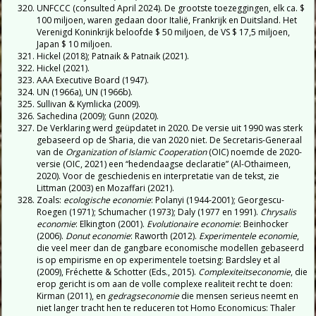
UNFCCC (consulted April 2024). De grootste toezeggingen, elk ca. $
100 miljoen, waren gedaan door Italië, Frankrijk en Duitsland. Het
Verenigd Koninkrijk beloofde $ 50 miljoen, de VS $ 17,5 miljoen,
Japan $ 10 miljoen.
Hickel (2018); Patnaik & Patnaik (2021).
Hickel (2021).
AAA Executive Board (1947).
UN (1966a), UN (1966b).
Sullivan & Kymlicka (2009).
Sachedina (2009); Gunn (2020).
De Verklaring werd geüpdatet in 2020. De versie uit 1990 was sterk
gebaseerd op de Sharia, die van 2020 niet. De Secretaris-Generaal
van de
Organization of Islamic Cooperation
(OIC) noemde de 2020-
versie (OIC, 2021) een “hedendaagse declaratie” (Al-Othaimeen,
2020). Voor de geschiedenis en interpretatie van de tekst, zie
Littman (2003) en Mozaffari (2021).
Zoals:
ecologische economie
: Polanyi (1944-2001); Georgescu-
Roegen (1971); Schumacher (1973); Daly (1977 en 1991).
Chrysalis
economie
: Elkington (2001).
Evolutionaire economie
: Beinhocker
(2006).
Donut economie
: Raworth (2012).
Experimentele economie
,
die veel meer dan de gangbare economische modellen gebaseerd
is op empirisme en op experimentele toetsing: Bardsley et al
(2009), Fréchette & Schotter (Eds., 2015).
Complexiteitseconomie
, die
erop gericht is om aan de volle complexe realiteit recht te doen:
Kirman (2011), en
gedragseconomie
die mensen serieus neemt en
niet langer tracht hen te reduceren tot Homo Economicus: Thaler