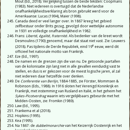
Mout (Ed., 2018). Vergelijking tussen de beide teksten: Coopmans
(1983). Niet iedereen is overtuigd dat de Nederlandse
onafhankelijkheidsverklaring als bron gebruikt werd voor de
Amerikaanse: Lucas (1994), Maier (1998).
Canada deed er veel langer over. In 1867 kreeg het gebied
zelfbestuur onder Brits gezag, gevolgd door wettelijke autonomie
in 1931 en volledige onafhankelijkheid in 1982.
Frans:
Liberté, égalité, fraternité
. Als bedenker van de kreet wordt
Desmoulins (1790) genoemd, maar dat staat niet vast. Zie: Leuwers
e
(2018). Pas tijdens de Derde Republiek, eind 19
eeuw, werd dit
officieel het nationale motto van Frankrijk.
Eze (Ed., 1997).
De namen en de grenzen zijn die van nu. De getoonde jaartallen
van de kolonisatie zijn lang niet in alle gevallen eenduidig vast te
stellen, en dus is er gekozen voor de meest logische jaren, al zal
niet iedereen daar hetzelfde over denken.
De
Conferentie van Berlijn
, 1884-1885, zie Förster, Mommsen &
Robinson (Eds., 1988). In 1916 sloten het Verenigd Koninkrijk en
Frankrijk, met instemming van Rusland en Italië, in het geheim het
Sykes-Picotverdrag
waarin iets vergelijkbaars gebeurde met het
Midden-Oosten, zie: Fromkin (1989).
Law (Ed., 1995).
Frankema et al (2018).
Hopkins (1995).
Kea (1995).
Na 1867: de
dubbelmonarchie
van het Keizerrijk Oostenrijk en het