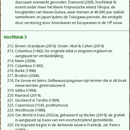
duurzaam evenwicht gevonden. Diamond (2005, hoofdstuk 9)
noemt onder meer het kleine Polynesische eiland Tikopia; de
hooglanden van Nieuw-Guinea, waar mensen al 46.000 jaar stabiel
samenleven; en Japan tijdens de Tokugawa periode, die eindigde
e
door verstoring door Amerikanen en Europeanen in de 19
eeuw.
Hoofdstuk 5
Boven: Grandjean (2016). Onder: Abel & Cohen (2019).
Columbus (1492). De originele tekst is enigszins ingekort en
aangepast ter verduidelijking.
Mann (2006).
Columbus (1492).
Burke (1998).
Brotton (2006).
De
Eerste
en latere
Zelfbewustzijnsgolven
zijn termen die in dit boek
nieuw worden geïntroduceerd.
Saliba (1994).
Raynaud (2014).
Geciteerd in Tarshis (1969).
Copernicus (1543, posthumous).
Woolhouse (1988).
Our World in Data (2023a), gebaseerd op Becker (2019); de grafiek
is aangepast op basis van een voortschrijdend gemiddelde.
De Inquisitie begon in de dertiende eeuw in Frankrijk. zie: Peters
(1989).