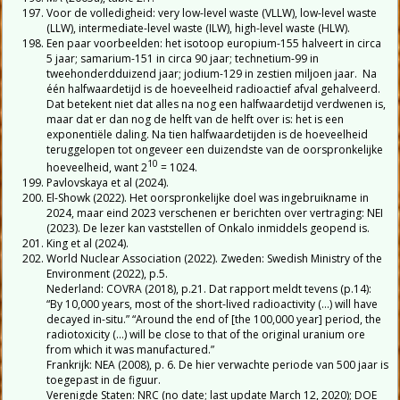
Voor de volledigheid: very low-level waste (VLLW), low-level waste
(LLW), intermediate-level waste (ILW), high-level waste (HLW).
Een paar voorbeelden: het isotoop europium-155 halveert in circa
5 jaar; samarium-151 in circa 90 jaar; technetium-99 in
tweehonderdduizend jaar; jodium-129 in zestien miljoen jaar. Na
één halfwaardetijd is de hoeveelheid radioactief afval gehalveerd.
Dat betekent niet dat alles na nog een halfwaardetijd verdwenen is,
maar dat er dan nog de helft van de helft over is: het is een
exponentiële daling. Na tien halfwaardetijden is de hoeveelheid
teruggelopen tot ongeveer een duizendste van de oorspronkelijke
10
hoeveelheid, want 2
= 1024.
Pavlovskaya et al (2024).
El-Showk (2022). Het oorspronkelijke doel was ingebruikname in
2024, maar eind 2023 verschenen er berichten over vertraging: NEI
(2023). De lezer kan vaststellen of Onkalo inmiddels geopend is.
King et al (2024).
World Nuclear Association (2022). Zweden: Swedish Ministry of the
Environment (2022), p.5.
Nederland: COVRA (2018), p.21. Dat rapport meldt tevens (p.14):
“By 10,000 years, most of the short-lived radioactivity (…) will have
decayed in-situ.” “Around the end of [the 100,000 year] period, the
radiotoxicity (…) will be close to that of the original uranium ore
from which it was manufactured.”
Frankrijk: NEA (2008), p. 6. De hier verwachte periode van 500 jaar is
toegepast in de figuur.
Verenigde Staten: NRC (no date; last update March 12, 2020); DOE