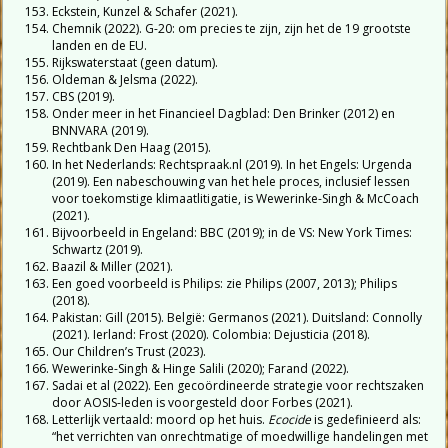
Eckstein, Kunzel & Schafer (2021).
Chemnik (2022). G-20: om precies te zijn, zijn het de 19 grootste
landen en de EU.
Rijkswaterstaat (geen datum).
Oldeman & Jelsma (2022).
CBS (2019).
Onder meer in het Financieel Dagblad: Den Brinker (2012) en
BNNVARA (2019).
Rechtbank Den Haag (2015).
In het Nederlands: Rechtspraak.nl (2019). In het Engels: Urgenda
(2019). Een nabeschouwing van het hele proces, inclusief lessen
voor toekomstige klimaatlitigatie, is Wewerinke-Singh & McCoach
(2021).
Bijvoorbeeld in Engeland: BBC (2019); in de VS: New York Times:
Schwartz (2019).
Baazil & Miller (2021).
Een goed voorbeeld is Philips: zie Philips (2007, 2013); Philips
(2018).
Pakistan: Gill (2015). België: Germanos (2021). Duitsland: Connolly
(2021). Ierland: Frost (2020). Colombia: Dejusticia (2018).
Our Children’s Trust (2023).
Wewerinke-Singh & Hinge Salili (2020); Farand (2022).
Sadai et al (2022). Een gecoördineerde strategie voor rechtszaken
door AOSIS-leden is voorgesteld door Forbes (2021).
Letterlijk vertaald: moord op het huis.
Ecocide
is gedefinieerd als:
“het verrichten van onrechtmatige of moedwillige handelingen met