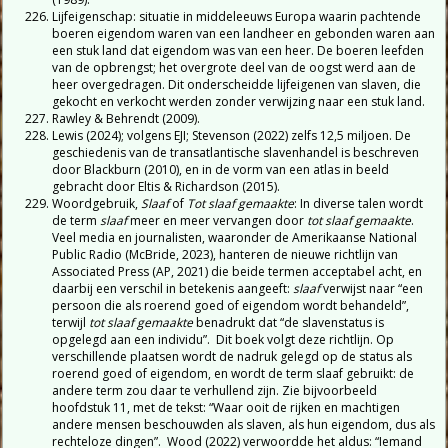
Lijfeigenschap: situatie in middeleeuws Europa waarin pachtende
boeren eigendom waren van een landheer en gebonden waren aan
een stuk land dat eigendom was van een heer. De boeren leefden
van de opbrengst; het overgrote deel van de oogst werd aan de
heer overgedragen. Dit onderscheidde lijfeigenen van slaven, die
gekocht en verkocht werden zonder verwijzing naar een stuk land.
Rawley & Behrendt (2009).
Lewis (2024); volgens EJI; Stevenson (2022) zelfs 12,5 miljoen. De
geschiedenis van de transatlantische slavenhandel is beschreven
door Blackburn (2010), en in de vorm van een atlas in beeld
gebracht door Eltis & Richardson (2015).
Woordgebruik,
Slaaf
of
Tot slaaf gemaakte
: In diverse talen wordt
de term
slaaf
meer en meer vervangen door
tot slaaf gemaakte
.
Veel media en journalisten, waaronder de Amerikaanse National
Public Radio (McBride, 2023), hanteren de nieuwe richtlijn van
Associated Press (AP, 2021) die beide termen acceptabel acht, en
daarbij een verschil in betekenis aangeeft:
slaaf
verwijst naar “een
persoon die als roerend goed of eigendom wordt behandeld”,
terwijl
tot slaaf gemaakte
benadrukt dat “de slavenstatus is
opgelegd aan een individu”. Dit boek volgt deze richtlijn. Op
verschillende plaatsen wordt de nadruk gelegd op de status als
roerend goed of eigendom, en wordt de term slaaf gebruikt: de
andere term zou daar te verhullend zijn. Zie bijvoorbeeld
hoofdstuk 11, met de tekst: “Waar ooit de rijken en machtigen
andere mensen beschouwden als slaven, als hun eigendom, dus als
rechteloze dingen”. Wood (2022) verwoordde het aldus: “Iemand