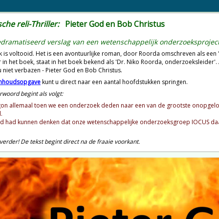
sche reli-Thriller:
Pieter God en Bob Christus
dramatiseerd verslag van een wetenschappelijk onderzoeksprojec
k is voltooid. Het is een avontuurlijke roman, door Roorda omschreven als een 'sat
ur in het boek, staat in het boek bekend als 'Dr. Niko Roorda, onderzoeksleider
 u niet verbazen - Pieter God en Bob Christus.
inhoudsopgave
kunt u direct naar een aantal hoofdstukken springen.
rwoord begint als volgt:
on allemaal toen we een onderzoek deden naar een van de grootste onopgeloste
.
 had kunnen denken dat onze wetenschappelijke onderzoeksgroep IOCUS daar
verder
! De tekst begint direct na de fraaie voorkant.