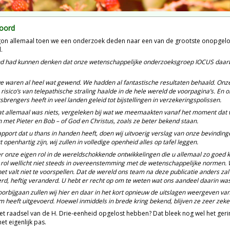
oord
on allemaal toen we een onderzoek deden naar een van de grootste onopgeloste
.
 had kunnen denken dat onze wetenschappelijke onderzoeksgroep IOCUS daarbi
e waren al heel wat gewend. We hadden al fantastische resultaten behaald. Onze
 risico’s van telepathische straling haalde in de hele wereld de voorpagina’s. 
brengers heeft in veel landen geleid tot bijstellingen in verzekeringspolissen.
t allemaal was niets, vergeleken bij wat we meemaakten vanaf het moment dat we
met Pieter en Bob – of God en Christus, zoals ze beter bekend staan.
apport dat u thans in handen heeft, doen wij uitvoerig verslag van onze bevinding
t openhartig zijn, wij zullen in volledige openheid alles op tafel leggen.
 onze eigen rol in de wereldschokkende ontwikkelingen die u allemaal zo goed kent z
 rol wellicht niet steeds in overeenstemming met de wetenschappelijke normen. 
het valt niet te voorspellen. Dat de wereld ons team na deze publicatie anders zal 
rd, heftig veranderd. U hebt er recht op om te weten wat ons aandeel daarin was
voorbijgaan zullen wij hier en daar in het kort opnieuw de uitslagen weergeven v
m heeft uitgevoerd. Hoewel inmiddels in brede kring bekend, blijven ze zeer zek
et raadsel van de H. Drie-eenheid opgelost hebben? Dat bleek nog wel het geri
et eigenlijk pas.