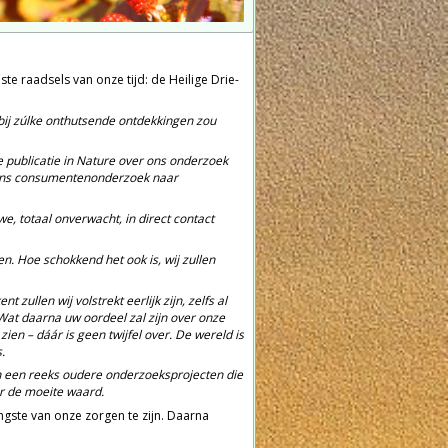
 raadsels van onze tijd: de Heilige Drie-
j zúlke onthutsende ontdekkingen zou
 publicatie in Nature over ons onderzoek
En ons consumentenonderzoek naar
, totaal onverwacht, in direct contact
en. Hoe schokkend het ook is, wij zullen
ullen wij volstrekt eerlijk zijn, zelfs al
Wat daarna uw oordeel zal zijn over onze
zien – dáár is geen twijfel over. De wereld is
.
an een reeks oudere onderzoeksprojecten die
er de moeite waard.
ngste van onze zorgen te zijn. Daarna