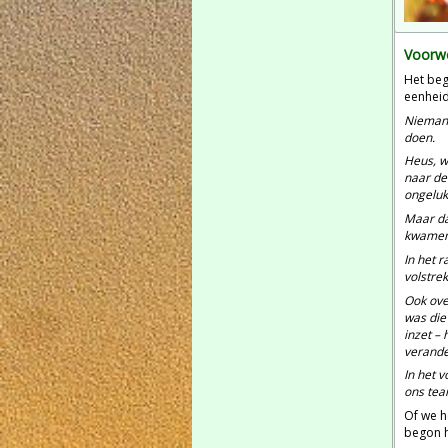
Voorw
Het beg
eenheid
Niemand
doen.
Heus, w
naar de
ongeluks
Maar da
kwamen 
In het r
volstrek
Ook over
was die
inzet – 
verande
In het 
ons tea
Of we h
begon h