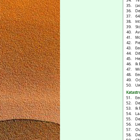
34. Te
35. (ad
36. De
37. 64
38. In
39. Sto
40. Av
41. Mo
42. Pie
43. Een
44. Di
45. He
46. Ik 
47. Wie
48. Een
49. Och
50. Uw
Katast
51. Een
52. De 
53. Ik 
54. La
55. De 
56. Lie
57. Ou
58. De 