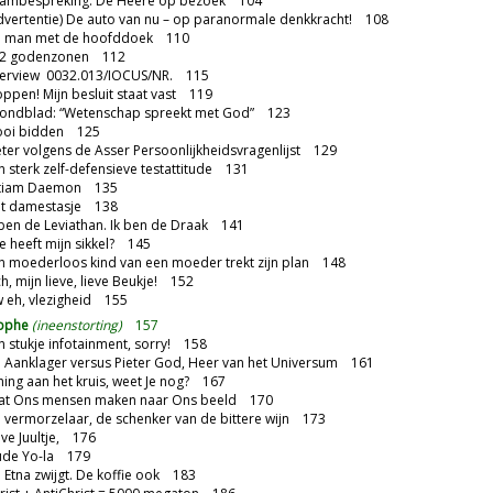
ambespreking: De Heere op bezoek 104
vertentie) De auto van nu – op paranormale denkkracht! 108
 man met de hoofddoek 110
2 godenzonen 112
terview 0032.013/IOCUS/NR. 115
ppen! Mijn besluit staat vast 119
ondblad: “Wetenschap spreekt met God” 123
oi bidden 125
ter volgens de Asser Persoonlijkheidsvragenlijst 129
 sterk zelf-defensieve testattitude 131
tiam Daemon 135
t damestasje 138
ben de Leviathan. Ik ben de Draak 141
 heeft mijn sikkel? 145
 moederloos kind van een moeder trekt zijn plan 148
, mijn lieve, lieve Beukje! 152
 eh, vlezigheid 155
rophe
(ineenstorting)
157
 stukje infotainment, sorry! 158
Aanklager versus Pieter God, Heer van het Universum 161
hing aan het kruis, weet Je nog? 167
at Ons mensen maken naar Ons beeld 170
vermorzelaar, de schenker van de bittere wijn 173
ve Juultje, 176
de Yo-la 179
Etna zwijgt. De koffie ook 183