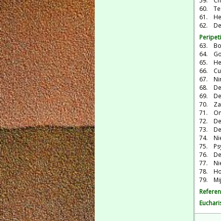
59. Chr
60. Te
61. He
62. De
Peripet
63. Bo
64. Go
65. Her
66. Cu
67. Nir
68. De
69. De
70. Zan
71. Ons
72. De
73. De
74. Ni
75. Ps
76. De 
77. Ni
78. H
79. Mi
Referen
Euchari