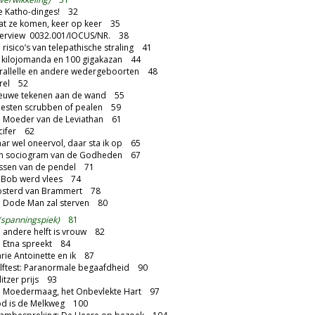
e Katho-dinges! 32
at ze komen, keer op keer 35
terview 0032.001/IOCUS/NR. 38
risico’s van telepathische straling 41
 kilojomanda en 100 gigakazan 44
rallelle en andere wedergeboorten 48
rel 52
euwe tekenen aan de wand 55
esten scrubben of pealen 59
 Moeder van de Leviathan 61
cifer 62
r wel oneervol, daar sta ik op 65
n sociogram van de Godheden 67
ssen van de pendel 71
 Bob werd vlees 74
sterd van Brammert 78
 Dode Man zal sterven 80
(spanningspiek)
81
andere helft is vrouw 82
 Etna spreekt 84
ie Antoinette en ik 87
lftest: Paranormale begaafdheid 90
itzer prijs 93
 Moedermaag, het Onbevlekte Hart 97
d is de Melkweg 100