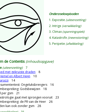
Onderzoeksepisoden
1. Expositie
(uiteenzetting)
2. Intrige
(verwikkeling)
3. Climax
(spanningspiek)
4. Katastrofe
(ineenstorting)
5. Peripetie
(afwikkeling)
m de Contentis
(inhoudsopgave)
ie
(uiteenzetting)
7
ed met gekruiste draden
8
Hemel en Albert Heijn
10
arazzi
14
sumententest: Ongeluksbrengers 16
mbespreking: Godsbewijzen 18
 per gsm 21
strologie gaat met sprongen vooruit 23
mbespreking: de PR van de Heer 26
den kan ook zonder gsm 28
(verwikkeling)
31