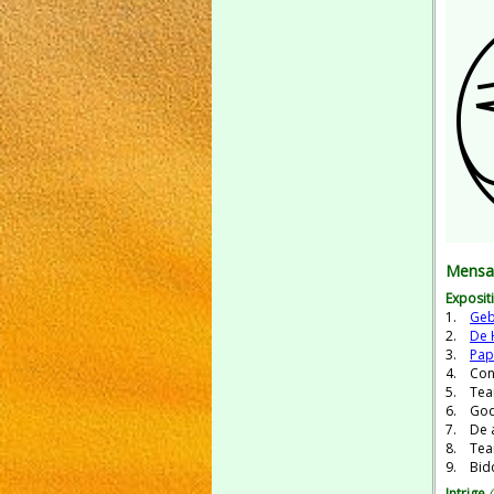
Mensa
Exposit
1.
Geb
2.
De 
3.
Pap
4. Con
5. Tea
6. God
7. De a
8. Tea
9. Bid
Intrige