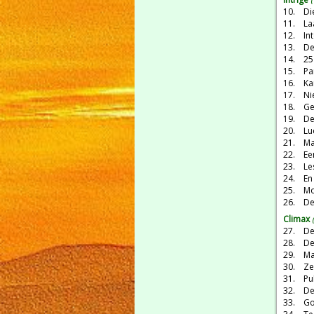
10. Di
11. La
12. In
13. De 
14. 25
15. Pa
16. Ka
17. Ni
18. Ge
19. De
20. Lu
21. Maa
22. Ee
23. Le
24. En
25. Mo
26. De
Climax
27. De 
28. De
29. Mar
30. Ze
31. Pul
32. De
33. Go