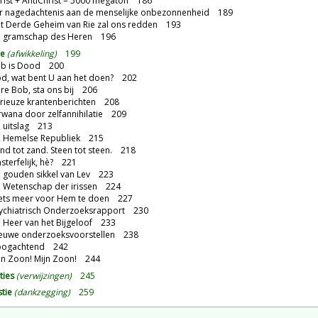
ist + AntiChrist = 5000 megaton 186
r nagedachtenis aan de menselijke onbezonnenheid 189
t Derde Geheim van Rie zal ons redden 193
 gramschap des Heren 196
ie
(afwikkeling)
199
b is Dood 200
d, wat bent U aan het doen? 202
e Bob, sta ons bij 206
rieuze krantenberichten 208
wana door zelfannihilatie 209
 uitslag 213
 Hemelse Republiek 215
d tot zand. Steen tot steen. 218
terfelijk, hè? 221
 gouden sikkel van Lev 223
 Wetenschap der irissen 224
ets meer voor Hem te doen 227
ychiatrisch Onderzoeksrapport 230
Heer van het Bijgeloof 233
euwe onderzoeksvoorstellen 238
oogachtend 242
jn Zoon! Mijn Zoon! 244
ties
(verwijzingen)
245
stie
(dankzegging)
259