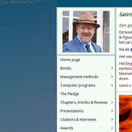
Satiri
Een ge
Dit boe
ik-figu
het zal
Via de
Het voo
Home page
Het beg
Books
>
eenheid
Niemand
Management methods
>
doen.
Leest u
Computer programs
>
The Pledge
Chapters, Articles & Reviews
>
Presentations
>
Citations & Interviews
>
Awards
>