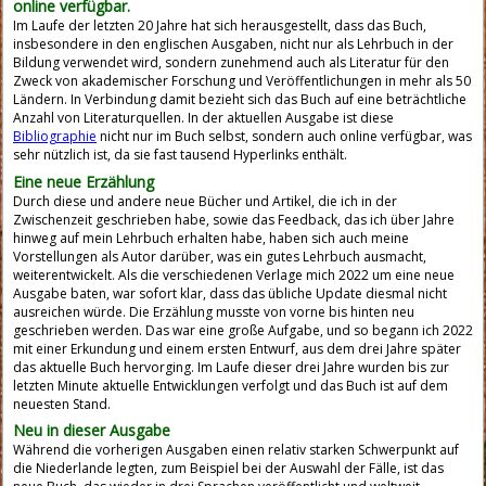
online verfügbar.
Im Laufe der letzten 20 Jahre hat sich herausgestellt, dass das Buch,
insbesondere in den englischen Ausgaben, nicht nur als Lehrbuch in der
Bildung verwendet wird, sondern zunehmend auch als Literatur für den
Zweck von akademischer Forschung und Veröffentlichungen in mehr als 50
Ländern. In Verbindung damit bezieht sich das Buch auf eine beträchtliche
Anzahl von Literaturquellen. In der aktuellen Ausgabe ist diese
Bibliographie
nicht nur im Buch selbst, sondern auch online verfügbar, was
sehr nützlich ist, da sie fast tausend Hyperlinks enthält.
Eine neue Erzählung
Durch diese und andere neue Bücher und Artikel, die ich in der
Zwischenzeit geschrieben habe, sowie das Feedback, das ich über Jahre
hinweg auf mein Lehrbuch erhalten habe, haben sich auch meine
Vorstellungen als Autor darüber, was ein gutes Lehrbuch ausmacht,
weiterentwickelt. Als die verschiedenen Verlage mich 2022 um eine neue
Ausgabe baten, war sofort klar, dass das übliche Update diesmal nicht
ausreichen würde. Die Erzählung musste von vorne bis hinten neu
geschrieben werden. Das war eine große Aufgabe, und so begann ich 2022
mit einer Erkundung und einem ersten Entwurf, aus dem drei Jahre später
das aktuelle Buch hervorging. Im Laufe dieser drei Jahre wurden bis zur
letzten Minute aktuelle Entwicklungen verfolgt und das Buch ist auf dem
neuesten Stand.
Neu in dieser Ausgabe
Während die vorherigen Ausgaben einen relativ starken Schwerpunkt auf
die Niederlande legten, zum Beispiel bei der Auswahl der Fälle, ist das