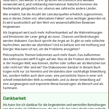
neue Buch, das wieder in drei Sprachen veröffentlicht und weltweit
verwendet wird, jetzt vollständig international. Natürlich kommen die
Niederlande gelegentlich vor, ebenso wie zahlreiche andere Länder.
Wie erwähnt, hat die Anzahl der Literaturquellen erheblich zugenommen,
was in diesen Zeiten von 'alternativen Fakten' umso wichtiger geworden ist.
Es wird ausdrücklich auf den Wert von wissenschaftlichen Beweisen
hingewiesen.
Als Gegenpart wird auch mehr Aufmerksamkeit auf die Wahrnehmungen
und Emotionen der Leser gelegt als zuvor. Chancen und Bedrohungen
werden diskutiert. Das Buch spricht die Angst an: Es gibt so viele schlechte
Nachrichten, werden wir überleben? Und es befasst sich mit Hoffnung und
Energie: Was kann ich tun, um die Probleme anzugehen?
Philosophische Themen bekommen auch mehr Raum. Das Aufkommen
des Anthropozäns wirft Fragen auf wie: Was ist die Position des Menschen
in der heutigen Welt; was können, dürfen oder sollten wir als Menschen tun
oder nicht tun? Wer sind wir? Die Diskussionen darüber in diesem Buch
tragen nicht nur zur Kenntnis und Verständnis über nachhaltige Entwicklung
bei, sondern helfen auch dem Leser, eine persönliche Vision in einer sich
schnell entwickelnden Welt zu entwickeln, und zu dieser Entwicklung auf
eine ausgewogene und inspirierte Weise beizutragen: als Mensch und als
Fachmann.
Dankbarkeit
Als Autor bin ich dankbar für die begeisterten und wertvollen Bemühungen
von den mehr als 100 Personen, die im Laufe der Jahre direkt oder indirekt