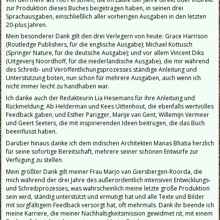
zur Produktion dieses Buches beigetragen haben, in seinen drei
Sprachausgaben, einschließlich aller vorherigen Ausgaben in den letzten
20-plus Jahren.
Mein besonderer Dank gilt den drei Verlegern von heute: Grace Harrison
(Routledge Publishers, für die englische Ausgabe); Michael Kottusch
(Springer Nature, für die deutsche Ausgabe); und vor allem Vincent Diks
(Uitgeverij Noordhoff, für die niederländische Ausgabe), die mir während
des Schreib- und Veröffentlichungsprozesses ständige Anleitung und
Unterstützung boten, nun schon für mehrere Ausgaben, auch wenn ich
nicht immer leicht zu handhaben war.
Ich danke auch der Redakteurin Lia Hesemans für ihre Anleitung und
Rückmeldung; Ab Helderman und Kees Uittenhout, die ebenfalls wertvolles
Feedback gaben; und Esther Parigger, Marije van Gent, Willemijn Vermeer
und Geert Seeters, die mit inspirierenden Ideen beitrugen, die das Buch
beeinflusst haben.
Darüber hinaus danke ich dem indischen Architekten Manas Bhatia herzlich
für seine sofortige Bereitschaft, mehrere seiner schönen Entwürfe zur
Verfügung zu stellen.
Mein größter Dank gilt meiner Frau Marjo van Giersbergen-Roorda, die
mich während der drei Jahre des außerordentlich intensiven Entwicklungs-
und Schreibprozesses, was wahrscheinlich meine letzte große Produktion
sein wird, ständig unterstützt und ermutigt hat und alle Texte und Bilder
mit sorgfältigem Feedback versorgt hat, oft mehrmals. Dank ihr beende ich
meine Karriere, die meiner Nachhaltigkeitsmission gewidmet ist, mit einem